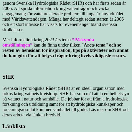
genom Svenska Hydrologiska Rådet (SHR) och har firats sedan år
2006. Att sprida information kring vattenfrågor och väcka
engagemang för vattenrelaterade problem till unga är huvudmålet
med Världsvattendagen. Många har deltagit sedan starten år 2006
och ett stort intresse har visats för evenemanget bland svenska
skolklasser.
Mer information kring 2023 års tema
“Påskynda
omställningen”
kan du finna under fliken ”
Årets tema” och se
resten av hemsidan för inspiration, tips på aktiviteter och annat
du kan göra för att belysa frågor kring livets viktigaste resurs.
SHR
Svenska Hydrologiska Rådet (SHR) är en ideell organisation med
fokus kring vattnets kretslopp. SHR har som mål att ta en helhetssyn
på vattnet i natur och samhälle. De jobbar för att främja hydrologisk
forskning och utbildning samt för att hydrologiska kunskaper och
forskningsresultat kommer samhället till godo. Läs mer om SHR och
deras arbete via länken bredvid.
Länklista