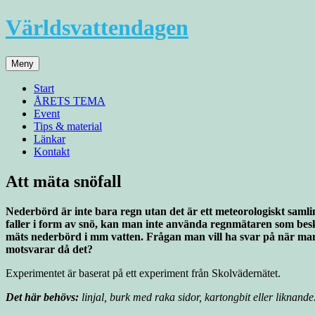
Hoppa
Världsvattendagen
till
innehåll
Meny
Start
ÅRETS TEMA
Event
Tips & material
Länkar
Kontakt
Att mäta snöfall
Nederbörd är inte bara regn utan det är ett meteorologiskt saml
faller i form av snö, kan man inte använda regnmätaren som bes
mäts nederbörd i mm vatten. Frågan man vill ha svar på när man 
motsvarar då det?
Experimentet är baserat på ett experiment från Skolvädernätet.
Det här behövs:
linjal, burk med raka sidor, kartongbit eller liknande