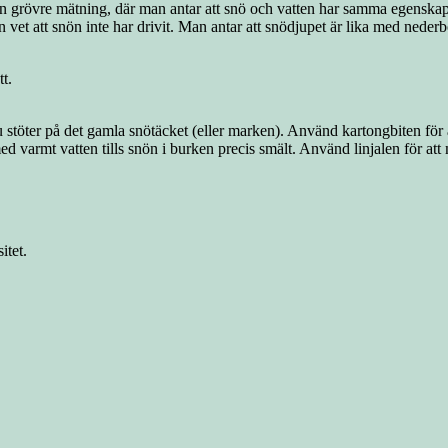
n grövre mätning, där man antar att snö och vatten har samma egenska
man vet att snön inte har drivit. Man antar att snödjupet är lika med n
t.
stöter på det gamla snötäcket (eller marken). Använd kartongbiten för a
 med varmt vatten tills snön i burken precis smält. Använd linjalen för 
itet.