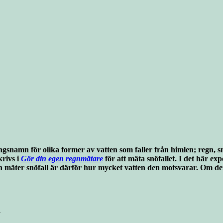
ingsnamn för olika former av vatten som faller från himlen; regn,
krivs i
Gör din egen regnmätare
för att mäta snöfallet. I det här e
mäter snöfall är därför hur mycket vatten den motsvarar. Om det 
.