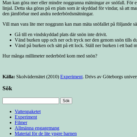
Man kan göra mer eller mindre noggranna mätningar av snöfall. För e
linjal. Detta ska göras på en plats som är skyddad för vindar, så att 
den jämförbar med andra nederbördsmätningar.
Vill man vara lite mer noggrann kan man mäta snöfallet på följande sät
Gå till en vindskyddad plats där snön inte drivit.
Vänd burken upp och ner och tryck ner den genom snön tills du 
Vänd på burken och sätt på ett lock. Ställ ner burken i ett bad
Hur många millimeter nederbörd kom med snön?
Källa:
Skolvädernätet (2010)
Experiment
. Drivs av Göteborgs univers
Sök
Sök
efter:
Vattenpaketet
Experiment
Filmer
Allmänna engagemang
Material för de lite yngre barnen