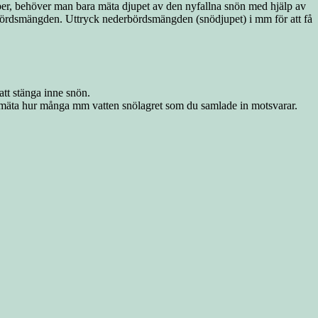
per, behöver man bara mäta djupet av den nyfallna snön med hjälp av
ederbördsmängden. Uttryck nederbördsmängden (snödjupet) i mm för att få
tt stänga inne snön.
att mäta hur många mm vatten snölagret som du samlade in motsvarar.