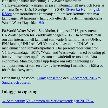
långsiktigt hållbar utveckling. UN-Water samordnar
Världsvattendagen-kampanjen på en internationell nivå och föreslår
ett tema för varje år. I Sverige är det SHR (
Svenska Hydrologiska
Rådet
) som koordinerar kampanjen. Inom kort kommer den nya
kampanjen att lanseras – håll utkik efter den på den internationella
World Water Day sidan
Här!
På World Water Week i Stockholm, i augusti 2016, presenterade
UN-Water planen för Världsvattendagen 2017. Då berättade man
om den internationell kampanj som varje år samordnas av UNEP,
FN-Habitat, UNU och WHO, med stöd av andra UN-Water-
medlemmar och samarbetspartners. Där presenterades temat för
Världsvattendagen 2017, ”Water and Wastewater”, med betoning på
hur avloppsvattnet uppfattas som en värdefull resurs i cirkulära
ekonomier. Man tog också upp frågor om säker hantering av
avloppsvatten, så som en effektiv investering i människors hälsa och
för friska ekosystem.
Detta inlägg postades i
Okategoriserade
den
5 december, 2016
av
Sandra och Josefin
.
Inläggsnavigering
←
Seminarium
Välkommen till Världsvattendagen 2017!
→