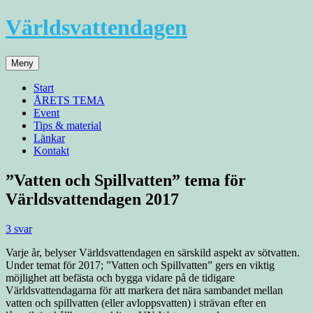
Hoppa
Världsvattendagen
till
innehåll
Meny
Start
ÅRETS TEMA
Event
Tips & material
Länkar
Kontakt
”Vatten och Spillvatten” tema för
Världsvattendagen 2017
3 svar
Varje år, belyser Världsvattendagen en särskild aspekt av sötvatten.
Under temat för 2017; ”Vatten och Spillvatten” gers en viktig
möjlighet att befästa och bygga vidare på de tidigare
Världsvattendagarna för att markera det nära sambandet mellan
vatten och spillvatten (eller avloppsvatten) i strävan efter en