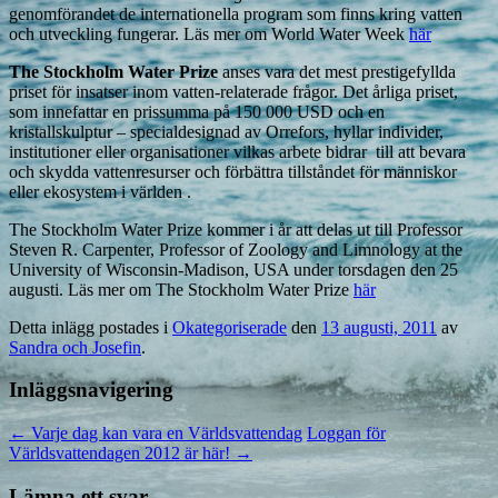
genomförandet de internationella program som finns kring vatten
och utveckling fungerar. Läs mer om World Water Week
här
The Stockholm Water Prize
anses vara det mest prestigefyllda
priset för insatser inom vatten-relaterade frågor. Det årliga priset,
som innefattar en prissumma på 150 000 USD och en
kristallskulptur – specialdesignad av Orrefors, hyllar individer,
institutioner eller organisationer vilkas arbete bidrar till att bevara
och skydda vattenresurser och förbättra tillståndet för människor
eller ekosystem i världen .
The Stockholm Water Prize kommer i år att delas ut till Professor
Steven R. Carpenter, Professor of Zoology and Limnology at the
University of Wisconsin-Madison, USA under torsdagen den 25
augusti. Läs mer om The Stockholm Water Prize
här
Detta inlägg postades i
Okategoriserade
den
13 augusti, 2011
av
Sandra och Josefin
.
Inläggsnavigering
←
Varje dag kan vara en Världsvattendag
Loggan för
Världsvattendagen 2012 är här!
→
Lämna ett svar