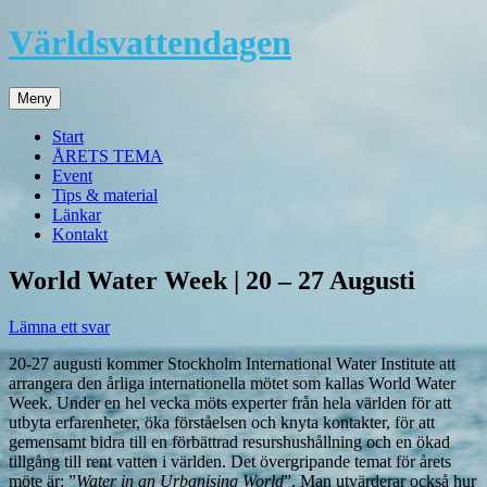
Hoppa
Världsvattendagen
till
innehåll
Meny
Start
ÅRETS TEMA
Event
Tips & material
Länkar
Kontakt
World Water Week | 20 – 27 Augusti
Lämna ett svar
20-27 augusti kommer Stockholm International Water Institute att
arrangera den årliga internationella mötet som kallas World Water
Week. Under en hel vecka möts experter från hela världen för att
utbyta erfarenheter, öka förståelsen och knyta kontakter, för att
gemensamt bidra till en förbättrad resurshushållning och en ökad
tillgång till rent vatten i världen. Det övergripande temat för årets
möte är: ”
Water in an Urbanising World
”. Man utvärderar också hur