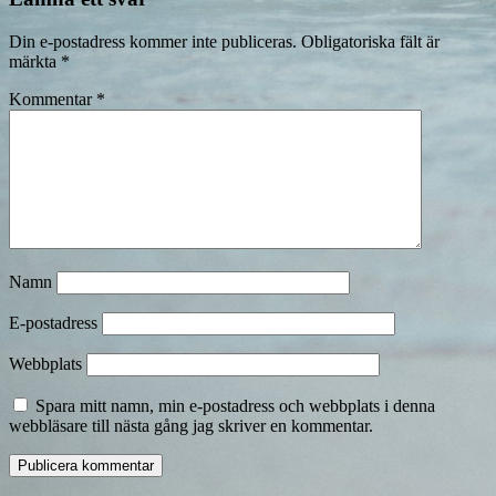
Din e-postadress kommer inte publiceras.
Obligatoriska fält är
märkta
*
Kommentar
*
Namn
E-postadress
Webbplats
Spara mitt namn, min e-postadress och webbplats i denna
webbläsare till nästa gång jag skriver en kommentar.