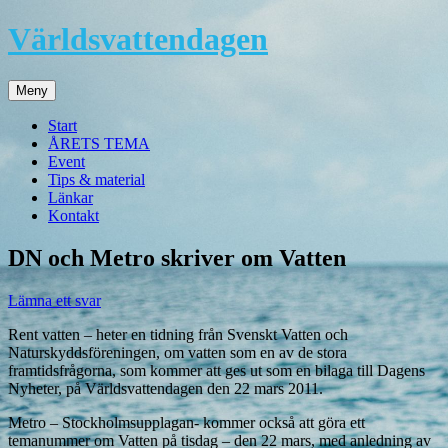
Hoppa
Världsvattendagen
till
innehåll
Meny
Start
ÅRETS TEMA
Event
Tips & material
Länkar
Kontakt
DN och Metro skriver om Vatten
Lämna ett svar
Rent vatten – heter en tidning från Svenskt Vatten och
Naturskyddsföreningen, om vatten som en av de stora
framtidsfrågorna, som kommer att ges ut som en bilaga till Dagens
Nyheter, på Världsvattendagen den 22 mars 2011.
Metro – Stockholmsupplagan- kommer också att göra ett
temanummer om Vatten på tisdag – den 22 mars, med anledning av