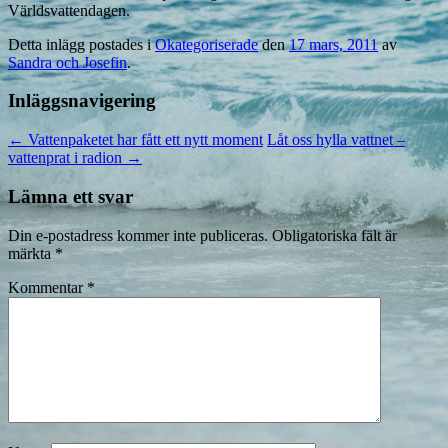
Världsvattendagen.
Detta inlägg postades i
Okategoriserade
den
17 mars, 2011
av
Sandra och Josefin
.
Inläggsnavigering
←
Vattenpaketet har fått ett nytt moment
Låt oss hylla vattnet –
vattenprat i radion
→
Lämna ett svar
Din e-postadress kommer inte publiceras.
Obligatoriska fält är
märkta
*
Kommentar
*