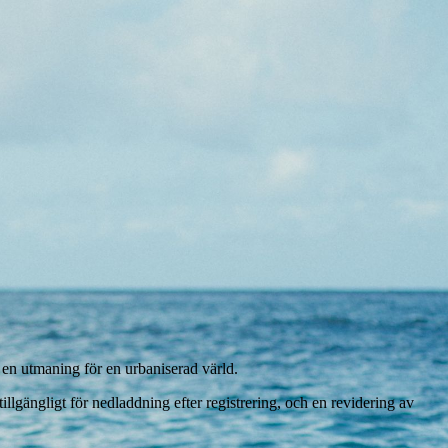
– en utmaning för en urbaniserad värld.
tillgängligt för nedladdning efter registrering, och en revidering av