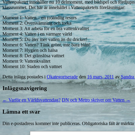
Vattenpaketet innehåller nu 10 delmoment, med bildspel och fördjupni
klassrummet. Det här är innehållet i Vattenpaketets föreläsningar:
Moment 1: Vatten – en (o)ändlig resurs
Moment 2: Översvämning och torka
Moment 3: Att arbeta för en bra vattenkvalitet
Moment 4: Vatten i en varmare värld
Moment 5: Du äter mer vatten än du dricker!
Moment 6: Vatten? Tänk grönt, inte bara blått!
Moment 7: Hygien och hälsa
Moment 8: Det gränslösa vattnet
Moment 9: Vattenkvalitet
Moment 10: Staden och vattnet
Detta inlägg postades i
Okategoriserade
den
16 mars, 2011
av
Sandra 
Inläggsnavigering
←
Varför en Världsvattendag?
DN och Metro skriver om Vatten
→
Lämna ett svar
Din e-postadress kommer inte publiceras.
Obligatoriska fält är märkta