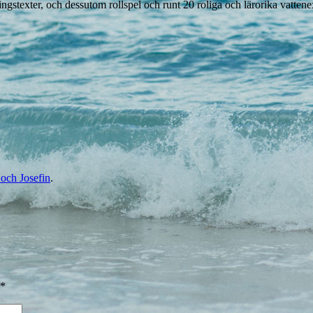
ngstexter, och dessutom rollspel och runt 20 roliga och lärorika vatte
och Josefin
.
*