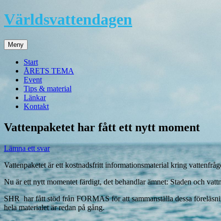
Hoppa
Världsvattendagen
till
innehåll
Meny
Start
ÅRETS TEMA
Event
Tips & material
Länkar
Kontakt
Vattenpaketet har fått ett nytt moment
Lämna ett svar
Vattenpaketet är ett kostnadsfritt informationsmaterial kring vattenfr
Nu är ett nytt momentet färdigt, det behandlar ämnet: Staden och vattn
SHR har fått stöd från FORMAS för att sammanställa dessa föreläsnin
hela materialet är redan på gång.