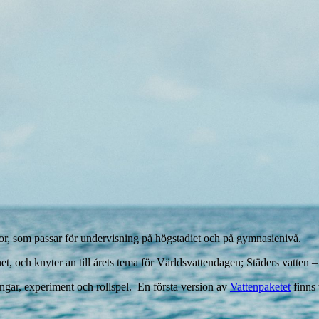
ågor, som passar för undervisning på högstadiet och på gymnasienivå.
et, och knyter an till årets tema för Världsvattendagen; Städers vatten 
gar, experiment och rollspel. En första version av
Vattenpaketet
finns 