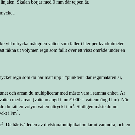
 linjalen. Skalan börjar med 0 mm där tejpen är.
 mycket.
e vill uttrycka mängden vatten som faller i liter per kvadratmeter
tt räkna ut volymen regn som fallit över ett visst område under en
å mycket regn som du har mätt upp i ”punkten” där regnmätaren är,
ttnet och arean du multiplicerar med måste vara i samma enhet. Är
gnvatten med arean (vattenmängd i mm/1000 = vattenmängd i m). När
3
de du fått en volym vatten uttryckt i m
. Slutligen måste du nu
2
ckt i l/m
.
2
m
. De här två leden av division/multiplikation tar ut varandra, och en