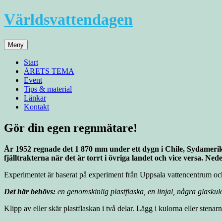
Hoppa
Världsvattendagen
till
innehåll
Meny
Start
ÅRETS TEMA
Event
Tips & material
Länkar
Kontakt
Gör din egen regnmätare!
År 1952 regnade det 1 870 mm under ett dygn i Chile, Sydamerika –
fjälltrakterna när det är torrt i övriga landet och vice versa. N
Experimentet är baserat på experiment från Uppsala vattencentrum oc
Det här behövs:
en genomskinlig plastflaska, en linjal, några glaskulo
Klipp av eller skär plastflaskan i två delar. Lägg i kulorna eller stena