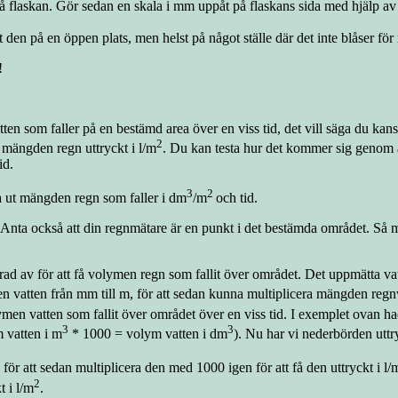
 på flaskan. Gör sedan en skala i mm uppåt på flaskans sida med hjälp av
 den på en öppen plats, men helst på något ställe där det inte blåser för
!
n som faller på en bestämd area över en viss tid, det vill säga du kansk
2
 mängden regn uttryckt i l/m
. Du kan testa hur det kommer sig genom a
id.
3
2
kna ut mängden regn som faller i dm
/m
och tid.
de. Anta också att din regnmätare är en punkt i det bestämda området. S
rad av för att få volymen regn som fallit över området. Det uppmätta va
n vatten från mm till m, för att sedan kunna multiplicera mängden re
men vatten som fallit över området över en viss tid. I exemplet ovan ha
3
3
ym vatten i m
* 1000 = volym vatten i dm
). Nu har vi nederbörden uttry
ör att sedan multiplicera den med 1000 igen för att få den uttryckt i l/
2
 i l/m
.