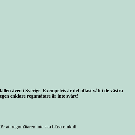
llen även i Sverige. Exempelvis är det oftast vått i de västra
 egen enklare regnmätare är inte svårt!
 för att regnmätaren inte ska blåsa omkull.