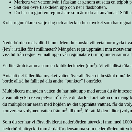
Markera var vattennivån i flaskan är genom att sätta en tejpbit
Sätt den övre flaskdelen upp och ner i flaskbotten.
Du har nu gjort en regnmätare som är redo att användas! Ställ ut
Kolla regnmätaren varje dag och anteckna hur mycket som har regnat
Nederbörden mäts alltid i mm. Men du kanske vill veta hur mycket vatte
2
(l/m
) istället för i millimeter? Mängden regn uppmätt i mm motsvarar
viss tid från regnet vi mätt upp i vår regnmätare (i mm) under samma t
3
En liter är detsamma som en kubikdecimeter (dm
). Vi vill alltså rä
Anta att det faller lika mycket vatten överallt över ett bestämt områ
borde alltså ha fallit på alla andra ”punkter” i området.
Multiplicera mängden vatten du har mätt upp med arean du är intresse
2
arean uttryckt i exempelvis m
måste du därför först räkna om mängde
du multiplicerar arean med höjden av det uppmätta vattnet, får du voly
3
3
konvertera volymen vatten från m
till dm
, för att få den i liter (vol
Som du ser har vi först dividerat nederbörden uttryckt i mm med 1000 f
nederbörd uttryckt i mm är därför densamma som nederbörden uttryckt