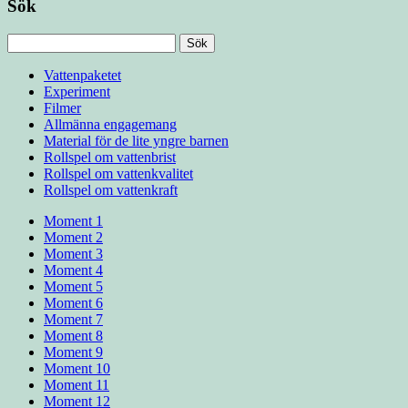
Sök
Sök
efter:
Vattenpaketet
Experiment
Filmer
Allmänna engagemang
Material för de lite yngre barnen
Rollspel om vattenbrist
Rollspel om vattenkvalitet
Rollspel om vattenkraft
Moment 1
Moment 2
Moment 3
Moment 4
Moment 5
Moment 6
Moment 7
Moment 8
Moment 9
Moment 10
Moment 11
Moment 12