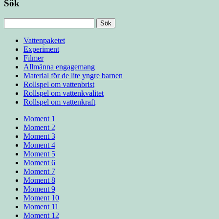
Sök
Sök
efter:
Vattenpaketet
Experiment
Filmer
Allmänna engagemang
Material för de lite yngre barnen
Rollspel om vattenbrist
Rollspel om vattenkvalitet
Rollspel om vattenkraft
Moment 1
Moment 2
Moment 3
Moment 4
Moment 5
Moment 6
Moment 7
Moment 8
Moment 9
Moment 10
Moment 11
Moment 12